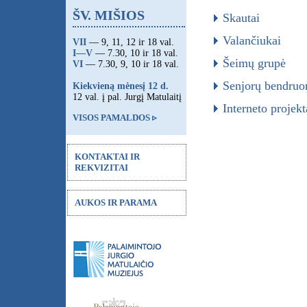
ŠV. MIŠIOS
Skautai
Valančiukai
VII
— 9, 11, 12 ir 18 val.
I—V
— 7.30, 10 ir 18 val.
Šeimų grupė
VI
— 7.30, 9, 10 ir 18 val.
Senjorų bendru
Kiekvieną mėnesį 12 d.
12 val. į pal. Jurgį Matulaitį
Interneto projek
VISOS PAMALDOS ▹
KONTAKTAI IR
REKVIZITAI
AUKOS IR PARAMA