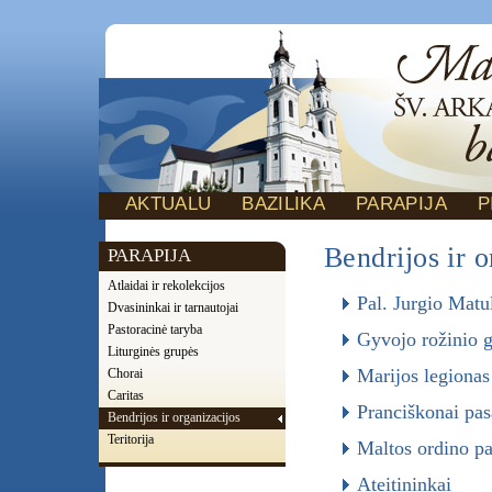
AKTUALU
BAZILIKA
PARAPIJA
P
Bendrijos ir o
PARAPIJA
Atlaidai ir rekolekcijos
Pal. Jurgio Matu
Dvasininkai ir tarnautojai
Pastoracinė taryba
Gyvojo rožinio 
Liturginės grupės
Marijos legionas
Chorai
Caritas
Pranciškonai pas
Bendrijos ir organizacijos
Teritorija
Maltos ordino pa
Ateitininkai