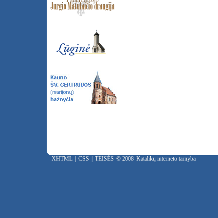
XHTML
|
CSS
|
TEISĖS
© 2008
Katalikų interneto tarnyba