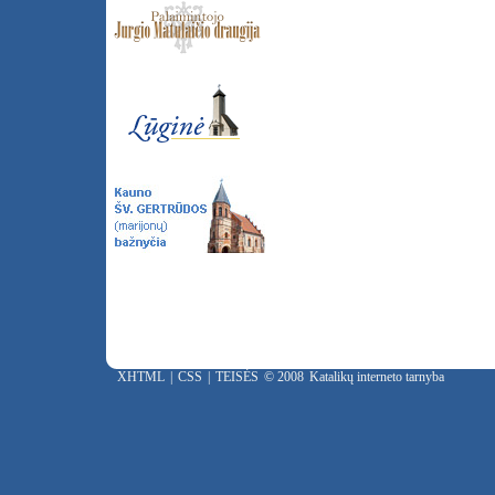
XHTML
|
CSS
|
TEISĖS
© 2008
Katalikų interneto tarnyba