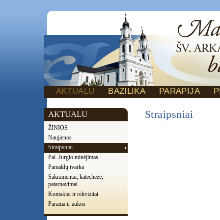
AKTUALU
BAZILIKA
PARAPIJA
P
Straipsniai
AKTUALU
ŽINIOS
Naujienos
Straipsniai
Pal. Jurgio minėjimas
Pamaldų tvarka
Sakramentai, katechezė,
patarnavimai
Kontaktai ir rekvizitai
Parama ir aukos