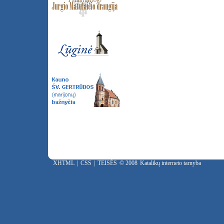
XHTML
|
CSS
|
TEISĖS
© 2008
Katalikų interneto tarnyba