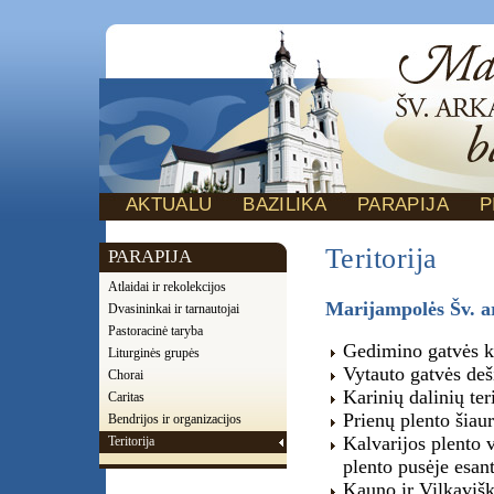
AKTUALU
BAZILIKA
PARAPIJA
P
Teritorija
PARAPIJA
Atlaidai ir rekolekcijos
Marijampolės Šv. a
Dvasininkai ir tarnautojai
Pastoracinė taryba
Gedimino gatvės ka
Liturginės grupės
Vytauto gatvės deš
Chorai
Karinių dalinių ter
Caritas
Prienų plento šiaur
Bendrijos ir organizacijos
Kalvarijos plento v
Teritorija
plento pusėje esan
Kauno ir Vilkavišk