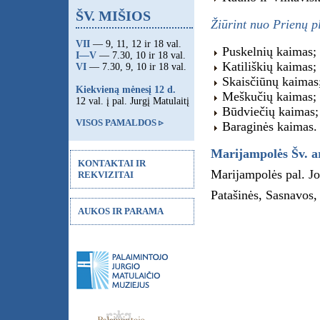
ŠV. MIŠIOS
Žiūrint nuo Prienų pl
VII
— 9, 11, 12 ir 18 val.
Puskelnių kaimas;
I—V
— 7.30, 10 ir 18 val.
Katiliškių kaimas;
VI
— 7.30, 9, 10 ir 18 val.
Skaisčiūnų kaimas
Kiekvieną mėnesį 12 d.
Meškučių kaimas;
12 val. į pal. Jurgį Matulaitį
Būdviečių kaimas;
VISOS PAMALDOS ▹
Baraginės kaimas.
Marijampolės Šv. a
KONTAKTAI IR
Marijampolės pal. Jo
REKVIZITAI
Patašinės, Sasnavos,
AUKOS IR PARAMA