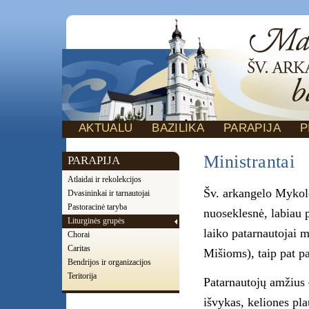
AKTUALU
BAZILIKA
PARAPIJA
P
Ministrantai
PARAPIJA
Atlaidai ir rekolekcijos
Šv. arkangelo Mykolo
Dvasininkai ir tarnautojai
Pastoracinė taryba
nuoseklesnė, labiau 
Liturginės grupės
laiko patarnautojai 
Chorai
Caritas
Mišioms), taip pat p
Bendrijos ir organizacijos
Teritorija
Patarnautojų amžius 
išvykas, keliones p