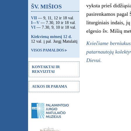
vyksta prieš didžiąsi
ŠV. MIŠIOS
pasirenkamos pagal Š
VII
— 9, 11, 12 ir 18 val.
liturginiais indais,
I—V
— 7.30, 10 ir 18 val.
VI
— 7.30, 9, 10 ir 18 val.
elgesio šv. Mišių me
Kiekvieną mėnesį 12 d.
12 val. į pal. Jurgį Matulaitį
Kviečiame berniukus, 
VISOS PAMALDOS ▹
patarnautojų kolekty
Dievui.
KONTAKTAI IR
REKVIZITAI
AUKOS IR PARAMA