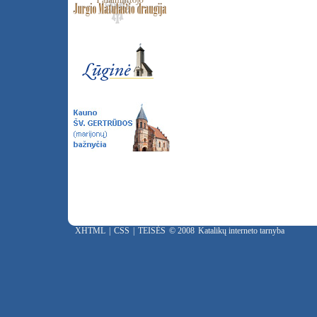
XHTML
|
CSS
|
TEISĖS
© 2008
Katalikų interneto tarnyba