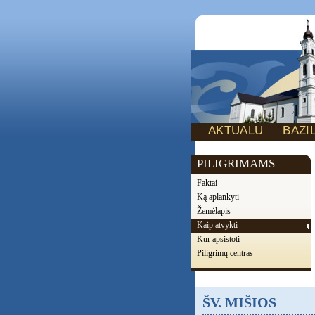
AKTUALU
BAZI
PILIGRIMAMS
Faktai
Ką aplankyti
Žemėlapis
Kaip atvykti
Kur apsistoti
Piligrimų centras
ŠV. MIŠIOS