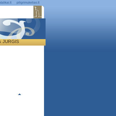
talikai.lt
piligrimukelias.lt
is JURGIS
S