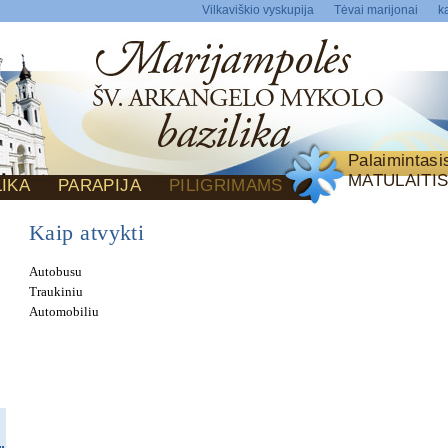
Vilkaviškio vyskupija
Tėvai marijonai
ka
Palaimintas
MATULAITI
LIKA
PARAPIJA
PILIGRIMAMS
Kaip atvykti
Autobusu
Traukiniu
Automobiliu