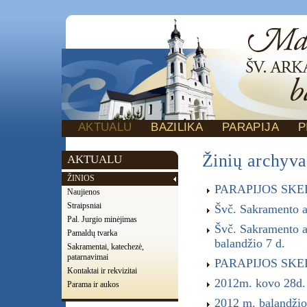
AKTUALU
BAZILIKA
PARAPIJA
P
Žinių archyva
AKTUALU
ŽINIOS
PARAPIJOS SKELB
Naujienos
Straipsniai
Švč. Sakramento a
Pal. Jurgio minėjimas
Švč. Sakramento a
Pamaldų tvarka
balandžio 7 d.
Sakramentai, katechezė,
patarnavimai
PARAPIJOS SKELB
Kontaktai ir rekvizitai
2012m. kovo 28d. 
Parama ir aukos
2012 m. baland