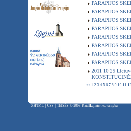
PARAPIJOS SKELB
PARAPIJOS SKELB
PARAPIJOS SKELB
PARAPIJOS SKELB
PARAPIJOS SKELB
PARAPIJOS SKELB
PARAPIJOS SKELB
PARAPIJOS SKELB
2011 10 25 Lietu
KONSTITUCINĖ
««
1
2
3
4
5
6
7
8
9
10
11
1
XHTML
|
CSS
|
TEISĖS
© 2008
Katalikų interneto tarnyba