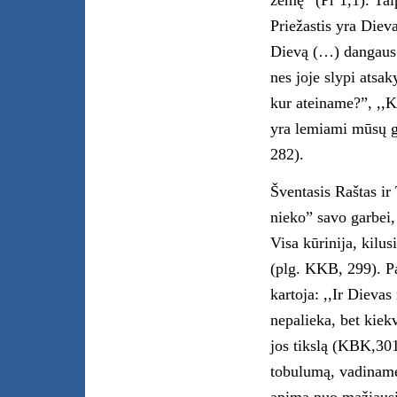
žemę” (Pr 1,1). Taip
Priežastis yra Dieva
Dievą (…) dangaus 
nes joje slypi atsa
kur ateiname?”, ,,
yra lemiami mūsų g
282).
Šventasis Raštas ir 
nieko” savo garbei, 
Visa kūrinija, kilu
(plg. KKB, 299). P
kartoja: ,,Ir Dieva
nepalieka, bet kiekv
jos tikslą (KBK,301
tobulumą, vadiname