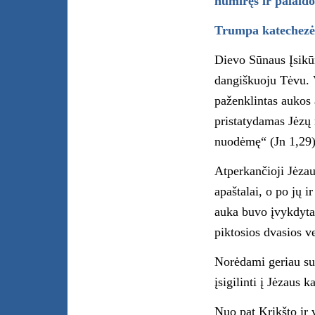
numiręs ir palaid
Trumpa katechezė
Dievo Sūnaus Įsikūn
dangiškuoju Tėvu. 
paženklintas aukos 
pristatydamas Jėzų 
nuodėmę“ (Jn 1,29)
Atperkančioji Jėzau
apaštalai, o po jų i
auka buvo įvykdyta
piktosios dvasios ve
Norėdami geriau sup
įsigilinti į Jėzaus 
Nuo pat Krikšto ir