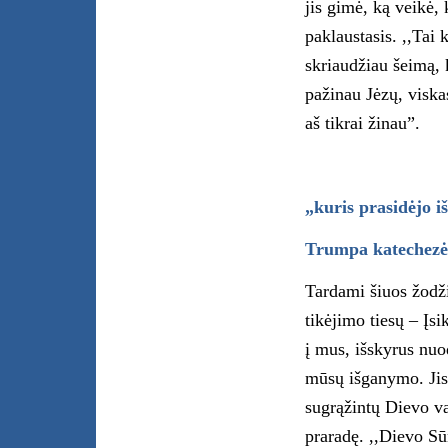
jis gimė, ką veikė,
paklaustasis. ,,Tai 
skriaudžiau šeimą, 
pažinau Jėzų, visk
aš tikrai žinau”.
„kuris prasidėjo i
Trumpa katechezė
Tardami šiuos žodž
tikėjimo tiesų – Įs
į mus, išskyrus nu
mūsų išganymo. Jis
sugrąžintų Dievo va
praradę. ,,Dievo S