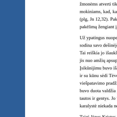
žmonėms atverti tik
mokiniams, kad, kai
(plg, Jn 12,32). Pak
pakėlimą žengiant 
Už ypatingus nuope
sodina savo dešinėj
Tai reiškia jo išau
jis nuo amžių apsup
Įsikūnijimu buvo iš
ir su kūnu sėdi Tėv
viešpatavimo pradži
buvo duota valdžia i
tautos ir gentys. Jo
karalystė niekada n
Taigi Jėzus Kristus 