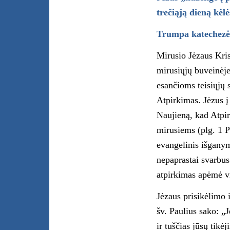
trečiąją dieną kėl
Trumpa katechezė
Mirusio Jėzaus Kris
mirusiųjų buveinėje
esančioms teisiųjų 
Atpirkimas. Jėzus 
Naujieną, kad Atpi
mirusiems (plg. 1 
evangelinis išganym
nepaprastai svarbus 
atpirkimas apėmė vi
Jėzaus prisikėlimo 
šv. Paulius sako: „
ir tuščias jūsų tikė