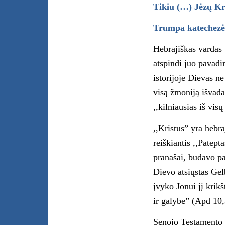
Tikiu (…) Jėzų Kri
Trumpa katechezė
Hebrajiškas vardas ,
atspindi juo pavad
istorijoje Dievas ne
visą žmoniją išvada
,,kilniausias iš visų
,,Kristus” yra hebra
reiškiantis ,,Patept
pranašai, būdavo pa
Dievo atsiųstas Gel
įvyko Jonui jį krikš
ir galybe” (Apd 10,
Senojo Testamento 