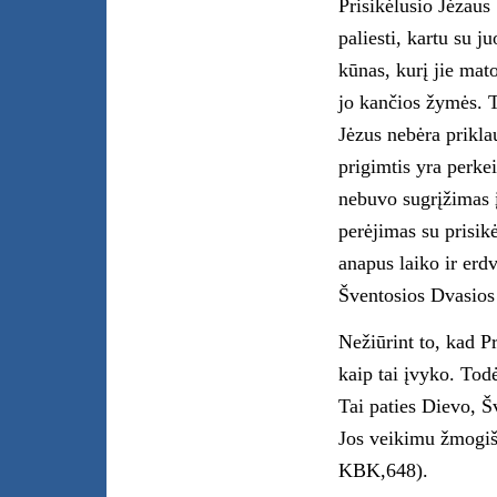
Prisikėlusio Jėzaus 
paliesti, kartu su j
kūnas, kurį jie mato
jo kančios žymės. Ta
Jėzus nebėra prikl
prigimtis yra perkei
nebuvo sugrįžimas 
perėjimas su prisik
anapus laiko ir erd
Šventosios Dvasios
Nežiūrint to, kad Pr
kaip tai įvyko. Tod
Tai paties Dievo, Šv
Jos veikimu žmogišk
KBK,648).