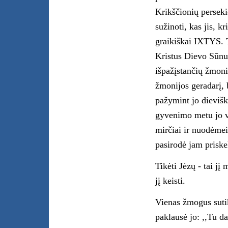
Krikščionių perseki
sužinoti, kas jis, k
graikiškai IXTYS. T
Kristus Dievo Sūnus
išpažįstančių žmoni
žmonijos geradarį, b
pažymint jo dievišk
gyvenimo metu jo 
mirčiai ir nuodėmei
pasirodė jam priske
Tikėti Jėzų - tai jį
jį keisti.
Vienas žmogus sutik
paklausė jo: ,,Tu d