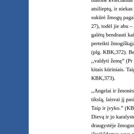
malone kviečiamas į
atsilieptų, ir nieka
sukūrė žmogų pagal
27), todėl jie abu –
galėtų bendrauti ka
perteikti žmogišką
(plg. KBK,372). Be
,,valdyti žemę” (Pr
kitais kūriniais. Ta
KBK,373).
,,Angelai ir žmonės, 
tikslą, laisvai jį pa
Taip ir įvyko.” (KB
Dievą ir jo karalys
draugystėje žmogus 