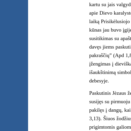
kartu su jais valg
apie Dievo karalyst
laiką Prisikėlusioj
kūnas jau buvo įgij
susitikimas su apašt
davęs jiems paskuti
pakraščių” (Apd 1,8
įžengimas į dievišk
išaukštinimą simbol
debesyje.
Paskutinis Jėzaus 
susijęs su pirmuoju
pakilęs į dangų, ka
3,13). Šiuos žodžiu
prigimtomis galiomi