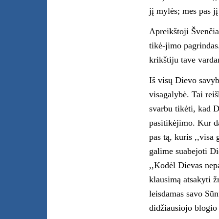
jį mylės; mes pas j
Apreikštoji Švenčia
tikė-jimo pagrindas.
krikštiju tave vard
Iš visų Dievo savyb
visagalybė. Tai rei
svarbu tikėti, kad D
pasitikėjimo. Kur d
pas tą, kuris ,,vis
galime suabejoti Di
,,Kodėl Dievas nepa
klausimą atsakyti žm
leisdamas savo Sūnu
didžiausiojo blogio