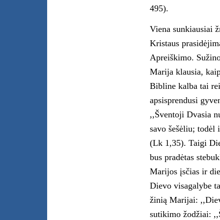
495).
Viena sunkiausiai ž
Kristaus prasidėjim
Apreiškimo. Sužinoj
Marija klausia, kaip
Bibline kalba tai re
apsisprendusi gyvent
,,Šventoji Dvasia n
savo šešėliu; todėl
(Lk 1,35). Taigi Di
bus pradėtas stebu
Marijos įsčias ir d
Dievo visagalybe ta
žinią Marijai: ,,Di
sutikimo žodžiai: ,,