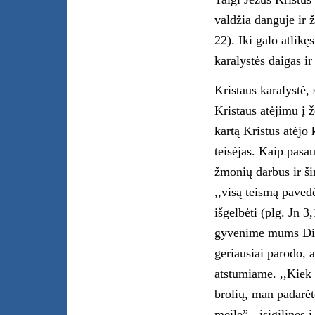
valdžia danguje ir 
22). Iki galo atlikę
karalystės daigas i
Kristaus karalystė, 
Kristaus atėjimu į 
kartą Kristus atėjo 
teisėjas. Kaip pasaul
žmonių darbus ir šir
,,visą teismą paved
išgelbėti (plg. Jn 
gyvenime mums Die
geriausiai parodo, 
atstumiame. ,,Kiek 
brolių, man padarėt
meilę”,- įsigilinęs 