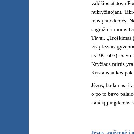
valdžios atstovą Po
nukryžiuojant. Tikro
mūsų nuodėmės. Nor
sugrąžinti mums Di
Tėvui. „Troškimas į
visą Jėzaus gyvenim
(KBK, 607). Savo k
Kryžiaus mirtis yra
Kristaus aukos paka
Jėzus, būdamas tikr
o po to buvo palaid
kančią jungdamas su
Jėzus „nužengė į 