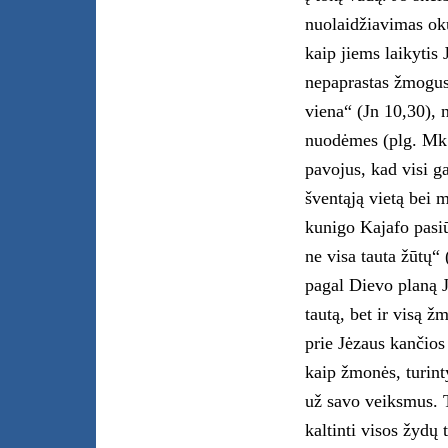
nuolaidžiavimas oku
kaip jiems laikytis 
nepaprastas žmogus.
viena“ (Jn 10,30), 
nuodėmes (plg. Mk 2
pavojus, kad visi ga
šventąją vietą bei 
kunigo Kajafo pasiū
ne visa tauta žūtų“ 
pagal Dievo planą J
tautą, bet ir visą ž
prie Jėzaus kančios 
kaip žmonės, turint
už savo veiksmus. T
kaltinti visos žydų