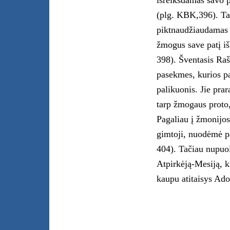
išreikšdamas savo p
(plg. KBK,396). Ta
piktnaudžiaudamas 
žmogus save patį iš
398). Šventasis Ra
pasekmes, kurios pa
palikuonis. Jie pr
tarp žmogaus proto, 
Pagaliau į žmonijos
gimtoji, nuodėmė pa
404). Tačiau nupuol
Atpirkėją-Mesiją, k
kaupu atitaisys Ad