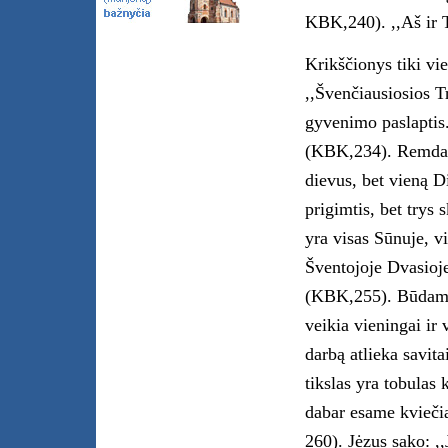
KBK,240). ,,Aš ir 
Krikščionys tiki vi
,,Švenčiausiosios Tr
gyvenimo paslaptis.
(KBK,234). Remdami
dievus, bet vieną D
prigimtis, bet trys 
yra visas Sūnuje, v
Šventojoje Dvasioje
(KBK,255). Būdama 
veikia vieningai ir
darbą atlieka savit
tikslas yra tobulas
dabar esame kvieči
260). Jėzus sako: ,