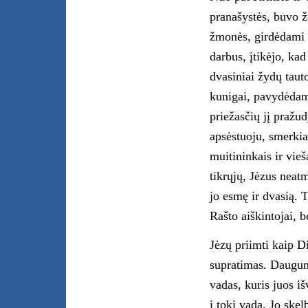
pranašystės, buvo ž
žmonės, girdėdami 
darbus, įtikėjo, kad
dvasiniai žydų tauto
kunigai, pavydėdami
priežasčių jį pražu
apsėstuoju, smerkia
muitininkais ir vieš
tikrųjų, Jėzus neat
jo esmę ir dvasią. T
Rašto aiškintojai, b
Jėzų priimti kaip D
supratimas. Daugum
vadas, kuris juos i
į tokį vadą. Jo ske