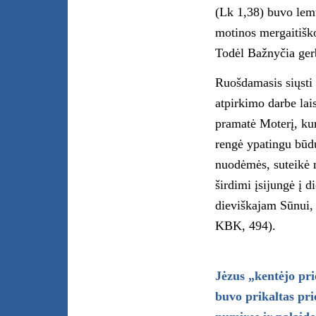
(Lk 1,38) buvo lemt
motinos mergaitiško
Todėl Bažnyčia ger
Ruošdamasis siųsti
atpirkimo darbe lais
pramatė Moterį, ku
rengė ypatingu būdu
nuodėmės, suteikė m
širdimi įsijungė į d
dieviškajam Sūnui, 
KBK, 494).
Jėzus „kentėjo pri
buvo prikaltas pri