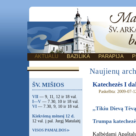
AKTUALU
BAZILIKA
PARAPIJA
P
Naujienų arc
Katechezės I dal
ŠV. MIŠIOS
Paskelbta: 2009-07-1
VII
— 9, 11, 12 ir 18 val.
I—V
— 7.30, 10 ir 18 val.
VI
— 7.30, 9, 10 ir 18 val.
,,Tikiu Dievą Tėvą
Kiekvieną mėnesį 12 d.
Trumpa katechezė
12 val. į pal. Jurgį Matulaitį
VISOS PAMALDOS ▹
Kalbėdami Apaštalų