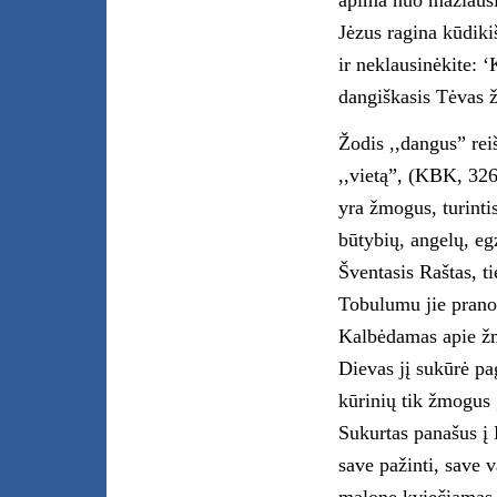
apima nuo mažiausių
Jėzus ragina kūdiki
ir neklausinėkite: 
dangiškasis Tėvas ž
Žodis ,,dangus” rei
,,vietą”, (KBK, 326
yra žmogus, turinti
būtybių, angelų, egz
Šventasis Raštas, ti
Tobulumu jie prano
Kalbėdamas apie žm
Dievas jį sukūrė pa
kūrinių tik žmogus 
Sukurtas panašus į D
save pažinti, save v