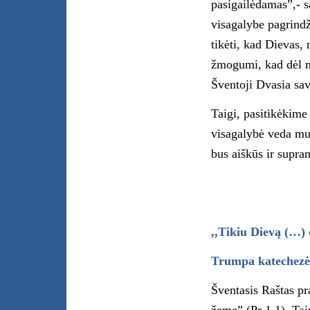
pasigailėdamas”,- 
visagalybe pagrindž
tikėti, kad Dievas,
žmogumi, kad dėl mū
Šventoji Dvasia sa
Taigi, pasitikėkime
visagalybė veda mu
bus aiškūs ir supra
,,Tikiu Dievą (…)
Trumpa katechezė
Šventasis Raštas pr