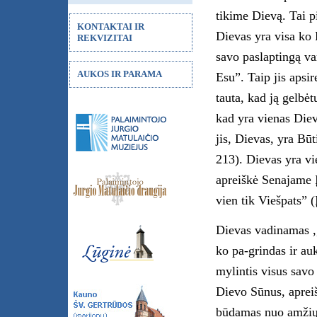
tikime Dievą. Tai p
KONTAKTAI IR
Dievas yra visa ko 
REKVIZITAI
savo paslaptingą v
AUKOS IR PARAMA
Esu”. Taip jis apsir
tauta, kad ją gelbėt
kad yra vienas Dieva
jis, Dievas, yra Būt
213). Dievas yra vie
apreiškė Senajame Į
vien tik Viešpats” (Į
Dievas vadinamas ,,
ko pa-grindas ir auk
mylintis visus savo
Dievo Sūnus, aprei
būdamas nuo amžių 