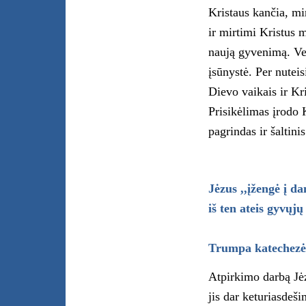
Kristaus kančia, mi
ir mirtimi Kristus 
naują gyvenimą. Ve
įsūnystė. Per nutei
Dievo vaikais ir Kr
Prisikėlimas įrodo 
pagrindas ir šaltin
Jėzus ,,įžengė į da
iš ten ateis gyvųjų
Trumpa katechezė
Atpirkimo darbą Jė
jis dar keturiasdeš