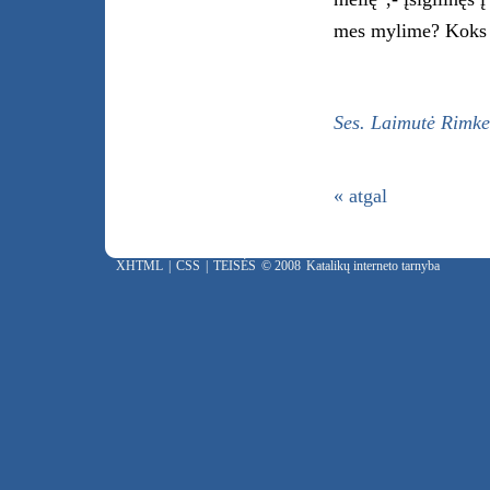
mes mylime? Koks 
Ses. Laimutė Rimke
« atgal
XHTML
|
CSS
|
TEISĖS
© 2008
Katalikų interneto tarnyba