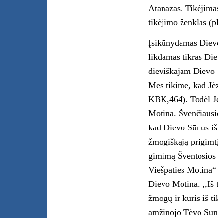
Atanazas. Tikėjimas
tikėjimo ženklas (
Įsikūnydamas Dievo
likdamas tikras Die
dieviškajam Dievo 
Mes tikime, kad Jėz
KBK,464). Todėl Jė
Motina. Švenčiausi
kad Dievo Sūnus iš 
žmogiškąją prigimtį
gimimą Šventosios 
Viešpaties Motina“ 
Dievo Motina. ,,Iš t
žmogų ir kuris iš t
amžinojo Tėvo Sūnu