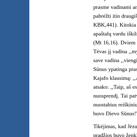
prasme vadinami ange
pabrėžti itin draugi
KBK,441). Kitokia 
apaštalų vardu iški
(Mt 16,16). Dviem 
Tėvas jį vadina ,,m
save vadina ,,vieng
Sūnus ypatinga pras
Kajafo klausimą: ,,
atsako: ,,Taip, aš 
nuosprendį. Tai pat
nuostabius reiškini
buvo Dievo Sūnus!
Tikėjimas, kad Jėzu
pradžios buvo ženkl