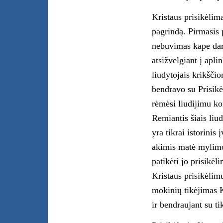
Kristaus prisikėlima
pagrindą. Pirmasis 
nebuvimas kape dar 
atsižvelgiant į apli
liudytojais krikščio
bendravo su Prisikė
rėmėsi liudijimu ko
Remiantis šiais liu
yra tikrai istorinis
akimis matė mylimo
patikėti jo prisikėl
Kristaus prisikėlimu
mokinių tikėjimas Kr
ir bendraujant su ti