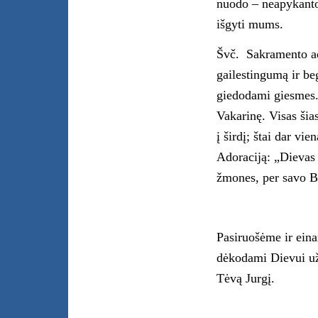
nuodo – neapykanto
išgyti mums.
Švč. Sakramento a
gailestingumą ir be
giedodami giesmes.
Vakarinę. Visas šia
į širdį; štai dar vie
Adoraciją: „Dievas 
žmones, per savo B
Pasiruošėme ir eina
dėkodami Dievui už
Tėvą Jurgį.