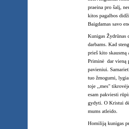
praeina pro šalį, n
kitos pagalbos didž
Baigdamas savo enci
Kunigas Žydrūnas dė
darbams. Kad stengia
prieš kito skausmą 
Priminė dar vieną 
pavieniui. Samarieti
tuo žmogumi, lygiai 
toje ,,mes" tikrovė
esam pakviesti rūpi
gydyti. O Kristui d
mums atleido.
Homiliją kunigas pr