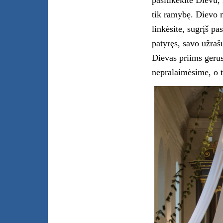
pasitikėkite Dievu,
tik ramybę. Dievo m
linkėsite, sugrįš p
patyręs, savo užraš
Dievas priims geru
nepralaimėsime, o t