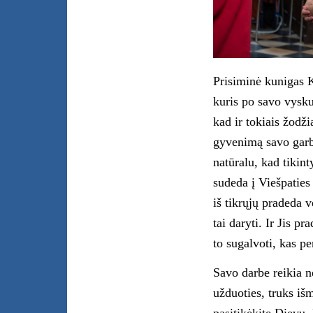
Prisiminė kunigas 
kuris po savo vysku
kad ir tokiais žodž
gyvenimą savo garbe
natūralu, kad tikin
sudeda į Viešpaties
iš tikrųjų pradeda v
tai daryti. Ir Jis p
to sugalvoti, kas pe
Savo darbe reikia n
užduoties, truks i