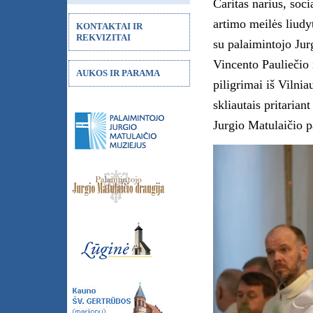
Caritas narius, soci
artimo meilės liudyt
KONTAKTAI IR
REKVIZITAI
su palaimintojo Jur
Vincento Pauliečio 
AUKOS IR PARAMA
piligrimai iš Vilnia
skliautais pritaria
Jurgio Matulaičio p