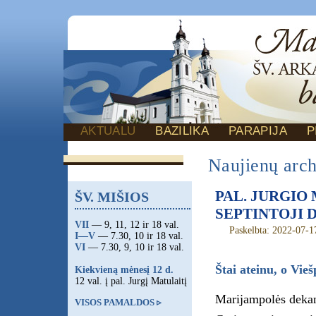
AKTUALU
BAZILIKA
PARAPIJA
P
Naujienų arc
PAL. JURGIO 
ŠV. MIŠIOS
SEPTINTOJI DI
VII
— 9, 11, 12 ir 18 val.
Paskelbta: 2022-07-1
I—V
— 7.30, 10 ir 18 val.
VI
— 7.30, 9, 10 ir 18 val.
Štai ateinu, o Vieš
Kiekvieną mėnesį 12 d.
12 val. į pal. Jurgį Matulaitį
Marijampolės dekan
VISOS PAMALDOS ▹