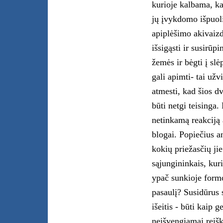
kurioje kalbama, ka
jų įvykdomo išpuoli
apiplėšimo akivaizdo
išsigąsti ir susirūp
žemės ir bėgti į sl
gali apimti- tai užv
atmesti, kad šios dv
būti netgi teisinga.
netinkamą reakciją 
blogai. Popiečius a
kokių priežasčių jie
sąjungininkais, ku
ypač sunkioje form
pasaulį? Susidūrus 
išeitis - būti kaip 
neišvengiamai reiški