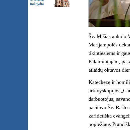
Šv. Mišias aukojo 
Marijampolės dekan
tikintiesiems ir ga
Palaimintajam, pasv
atlaidų oktavos die
Katechezę ir homili
arkivyskupijos „Ca
darbuotojus, savano
pacitavo Šv. Rašto i
karitietiška evange
popiežiaus Pranciška