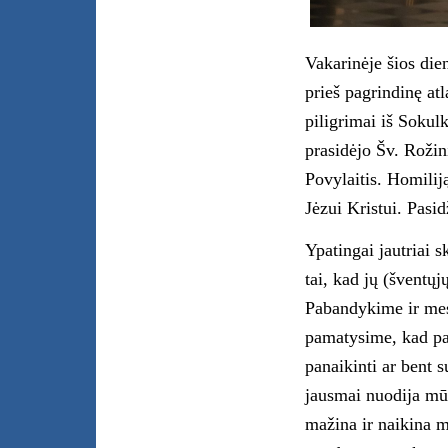
Vakarinėje šios die
prieš pagrindinę at
piligrimai iš Sokul
prasidėjo Šv. Roži
Povylaitis. Homilij
Jėzui Kristui. Pasid
Ypatingai jautriai 
tai, kad jų (šventųj
Pabandykime ir mes
pamatysime, kad pas
panaikinti ar bent s
jausmai nuodija mū
mažina ir naikina m