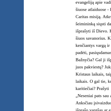
evangeliją apie va
šiuose atlaiduose - 
Caritas misiją. Atk
šeimininką siųsti da
išprašyti iš Dievo.
šiuos savanorius. K
kenčiantys vargą ir
padėti, pasiųsdamas 
Bažnyčia? Gal ji iš
juos pakviestų? Juk
Kristaus laikais, ta
laikais. O gal tie, 
karitiečiai? Prašyti
„Neseniai pats sau 
Anksčiau įsivaizduo
išprašo vargšas ar 