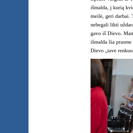
išmalda, į kurią kvi
meilė, geri darbai. 
nebegali likti uždar
gavo iš Dievo. Man 
išmalda šia prasme -
Dievo „tave renkuos