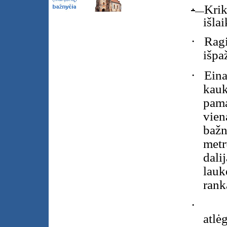
·
Krik
išla
·
Ragi
išpa
·
Eina
kauk
pama
vien
bažn
metr
dali
lauk
rank
·
atlė