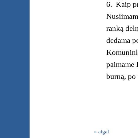
6.
Kaip p
Nusiimame
ranką deln
dedama po
Komuninka
paimame K
burną, po
« atgal