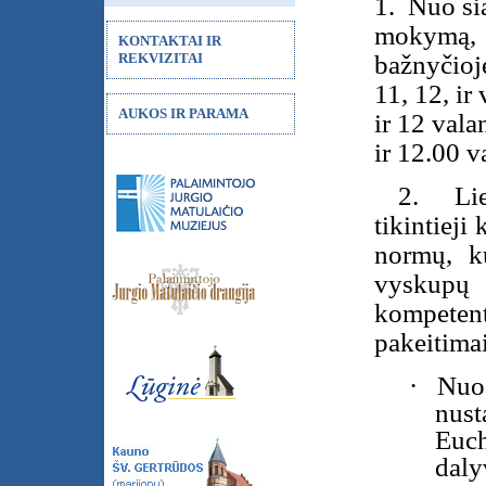
1.
Nuo ši
mokymą,
KONTAKTAI IR
REKVIZITAI
bažnyčioje
11, 12, ir
AUKOS IR PARAMA
ir 12 vala
ir 12.00 v
2.
Li
tikintieji
normų, ku
vyskupų
kompetent
pakeitimai
·
Nuo
nust
Euch
daly