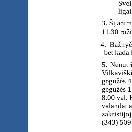
Svei
ligai
3. Šį antr
11.30 roži
4.
Bažnyči
bet kada l
5.
Nenutr
Vilkavišk
gegužės 4
gegužės 18
8.00 val. 
valandai a
zakristijoj
(343) 509