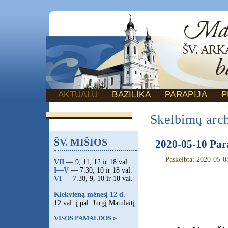
AKTUALU
BAZILIKA
PARAPIJA
P
Skelbimų arc
ŠV. MIŠIOS
2020-05-10 Par
Paskelbta: 2020-05-0
VII
— 9, 11, 12 ir 18 val.
I—V
— 7.30, 10 ir 18 val.
VI
— 7.30, 9, 10 ir 18 val.
Kiekvieną mėnesį 12 d.
12 val. į pal. Jurgį Matulaitį
VISOS PAMALDOS ▹