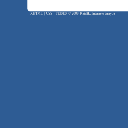
XHTML
|
CSS
|
TEISĖS
© 2008
Katalikų interneto tarnyba