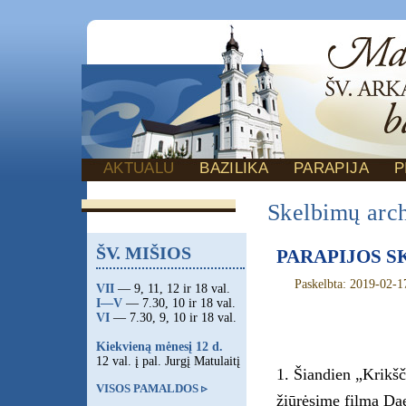
AKTUALU
BAZILIKA
PARAPIJA
P
Skelbimų arc
ŠV. MIŠIOS
PARAPIJOS SKE
Paskelbta: 2019-02-1
VII
— 9, 11, 12 ir 18 val.
I—V
— 7.30, 10 ir 18 val.
VI
— 7.30, 9, 10 ir 18 val.
Kiekvieną mėnesį 12 d.
12 val. į pal. Jurgį Matulaitį
1. Šiandien „Krikšč
VISOS PAMALDOS ▹
žiūrėsime filmą Dae