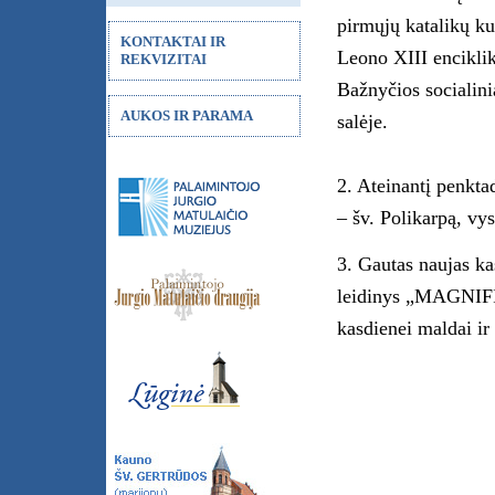
pirmųjų katalikų ku
KONTAKTAI IR
Leono XIII encikli
REKVIZITAI
Bažnyčios socialin
AUKOS IR PARAMA
salėje.
2. Ateinantį penkta
– šv. Polikarpą, vy
3. Gautas naujas ka
leidinys „MAGNIFI
kasdienei maldai i