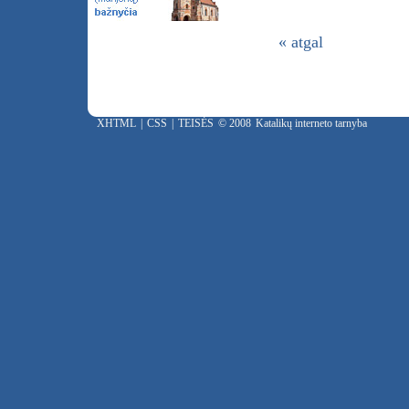
« atgal
XHTML
|
CSS
|
TEISĖS
© 2008
Katalikų interneto tarnyba