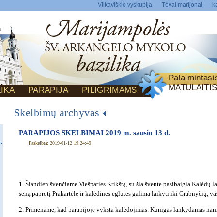
Vilkaviškio vyskupija
Tėvai marijonai
ka
Palaimintas
MATULAITI
LIKA
PARAPIJA
PILIGRIMAMS
Skelbimų archyvas
PARAPIJOS SKELBIMAI 2019 m. sausio 13 d.
Paskelbta: 2019-01-12 19:24:49
1. Šiandien švenčiame Viešpaties Krikštą, su šia švente pasibaigia Kalėdų la
seną paprotį Prakartėlę ir kalėdines eglutes galima laikyti iki Grabnyčių, vas
2. Primename, kad parapijoje vyksta kalėdojimas. Kunigas lankydamas nam