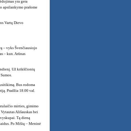
ėdojimas yra gera
igo apsilankymo prašome
šros Vartų Dievo
arą – vyks Švenčiausiojo
as – kun. Arūnas
ndienį. Už krikščionių
o Sumos.
 susitikimą. Bus rodoma
iją. Pradžia 18.00 val.
atulaičio mirties, gimimo
 Vytautas Ališauskas bei
s vyskupai. Tą dieną
atlaidus. Po Mišių – Meninė