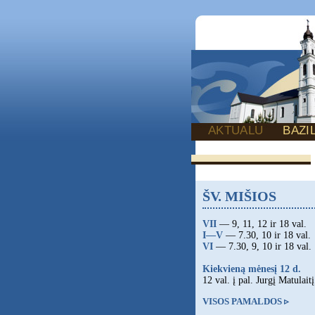
AKTUALU
BAZI
ŠV. MIŠIOS
VII
— 9, 11, 12 ir 18 val.
I—V
— 7.30, 10 ir 18 val.
VI
— 7.30, 9, 10 ir 18 val.
Kiekvieną mėnesį 12 d.
12 val. į pal. Jurgį Matulaitį
VISOS PAMALDOS ▹