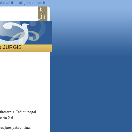
talikai.lt
piligrimukelias.lt
is JURGIS
S
ikotarpis. Tačiau pagal
ario 2 d.
us juos pašventina,