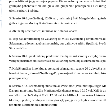
pasimeldžia už jų gyventojus, paprašo Dievo malonių namams ar butui. Kal
galimybė pabendrauti su kunigu, o kunigui pažinti parapijiečius. Dėl kun
užeiti susitarti į raštinę.
3. Sausio 16 d., trečiadienį, 12.00 val., melsimės į Švč. Mergelę Mariją, Au
gailestingumo Motiną. Kviečiame ateiti ir pasimelsti.
4. Ateinantį ketvirtadienį minimas šv. Antanas, abatas.
5. Taip pat ketvirtadienį po vakarinių šv. Mišių kviečiame į šlovinimo vak
Sakramento adoracija, užtarimo malda, bus galimybė atlikti išpažintį. Sveči
Simanavičius.
6. Sausio 18 d., penktadienį, pradėsime maldų už krikščionių vienybę aštuo
vienybę melsimės šiokiadieniais po vakarinių pamaldų, o sekmadieniais p
7. Krikščioniškas kino klubas ateinantį sekmadienį, sausio 20 d., kviečia į
istorinė drama „Karmeličių dialogai“, pasakojanti Kompjenės kankinių istor
parapijos salėje.
8. Sausio 27 d., sekmadienį, nuoširdžiai kviečiame į Palaimintojo Jurgio M
Dangui, minėjimą. Pradžia Marijampolės dramos teatre 10.15 val. Kalbės dr.
ses. Viktorija Plečkaitytė MVS. 12.00 val. šv. Mišias, kurias aukos Lietuvo
tikintieji, įvykdę bendrąsias nustatytas sąlygas, galės pelnyti visuotinius 
programa Marijampolės dramos teatre.