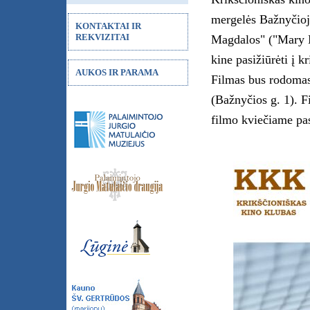
mergelės Bažnyčioj
KONTAKTAI IR
REKVIZITAI
Magdalos" ("Mary M
kine pasižiūrėti į 
AUKOS IR PARAMA
Filmas bus rodomas 
(Bažnyčios g. 1). F
filmo kviečiame pas