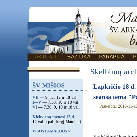
AKTUALU
BAZILIKA
PARAPIJA
P
Skelbimų arc
ŠV. MIŠIOS
Lapkričio 18 d.
seansą tema "Pa
VII
— 9, 11, 12 ir 18 val.
I—V
— 7.30, 10 ir 18 val.
Paskelbta: 2018-11-1
VI
— 7.30, 9, 10 ir 18 val.
Kiekvieną mėnesį 12 d.
12 val. į pal. Jurgį Matulaitį
VISOS PAMALDOS ▹
Krikščioniškas kino