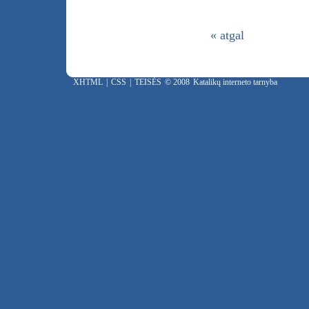
« atgal
XHTML
|
CSS
|
TEISĖS
© 2008
Katalikų interneto tarnyba