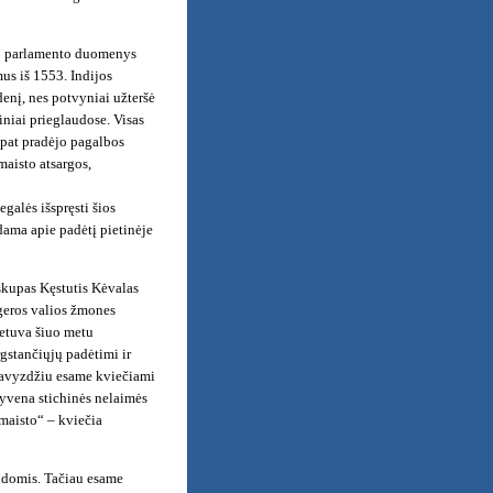
, o parlamento duomenys
us iš 1553. Indijos
enį, nes potvyniai užteršė
iniai prieglaudose. Visas
p pat pradėjo pagalbos
maisto atsargos,
galės išspręsti šios
odama apie padėtį pietinėje
skupas Kęstutis Kėvalas
 geros valios žmones
ietuva šiuo metu
rgstančiųjų padėtimi ir
 pavyzdžiu esame kviečiami
gyvena stichinės nelaimės
maisto“ – kviečia
andomis. Tačiau esame