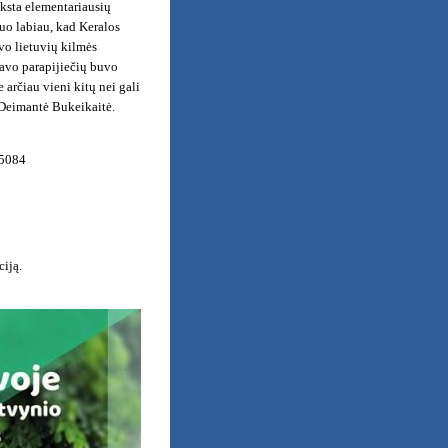
ūksta elementariausių
Juo labiau, kad Keralos
avo lietuvių kilmės
savo parapijiečių buvo
 arčiau vieni kitų nei gali
ė Deimantė Bukeikaitė.
25084
ciją.