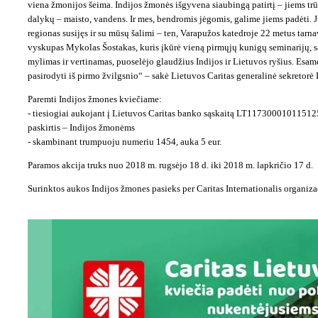
viena žmonijos šeima. Indijos žmonės išgyvena siaubingą patirtį – jiems tr
dalykų – maisto, vandens. Ir mes, bendromis jėgomis, galime jiems padėti. 
regionas susijęs ir su mūsų šalimi – ten, Varapužos katedroje 22 metus tarn
vyskupas Mykolas Šostakas, kuris įkūrė vieną pirmųjų kunigų seminarijų, 
mylimas ir vertinamas, puoselėjo glaudžius Indijos ir Lietuvos ryšius. Esame
pasirodyti iš pirmo žvilgsnio“ – sakė Lietuvos Caritas generalinė sekretor
Paremti Indijos žmones kviečiame:
- tiesiogiai aukojant į Lietuvos Caritas banko sąskaitą LT1173000101151
paskirtis – Indijos žmonėms
- skambinant trumpuoju numeriu 1454, auka 5 eur.
Paramos akcija truks nuo 2018 m. rugsėjo 18 d. iki 2018 m. lapkričio 17 d.
Surinktos aukos Indijos žmones pasieks per Caritas Internationalis organiza