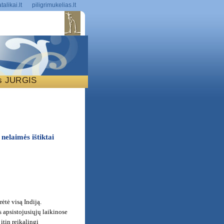
talikai.lt
piligrimukelias.lt
is JURGIS
S
nelaimės ištiktai
ėtė visą Indiją.
 apsistojusiųjų laikinose
itin reikalingi