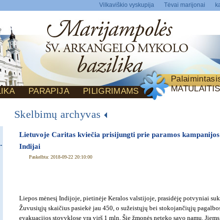
Vilkaviškio vyskupija
Tėvai marijonai
ka
Palaimintas
MATULAITI
LIKA
PARAPIJA
PILIGRIMAMS
Skelbimų archyvas
Lietuvoje Caritas kviečia prisijungti prie paramos kampanijos 
Indijai
Paskelbta: 2018-09-22 20:10:00
Liepos mėnesį Indijoje, pietinėje Keralos valstijoje, prasidėję potvyniai sukr
Žuvusiųjų skaičius pasiekė jau 450, o sužeistųjų bei stokojančiųjų pagalbos
evakuacijos stovyklose yra virš 1 mln. Šie žmonės neteko savo namų. Jiems 