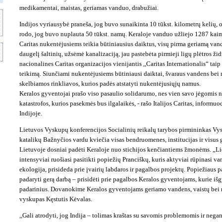
medikamentai, maistas, geriamas vanduo, drabužiai.
Indijos vyriausybė praneša, jog buvo sunaikinta 10 tūkst. kilometrų kelių
rodo, jog buvo nuplauta 50 tūkst. namų. Keraloje vanduo užliejo 1287 kaim
Caritas nukentėjusiems teikia būtiniausius daiktus, visų pirma geriamą vand
daugelį šaltinių, užsėmė kanalizaciją, jau pastebėta pirmieji ligų plėtros žid
nacionalines Caritas organizacijos vienijantis ,,Caritas Internationalis“ tai
teikimą. Siunčiami nukentėjusiems būtiniausi daiktai, švaraus vandens bei 
skelbiamos rinkliavos, kurios padės atstatyti nukentėjusiųjų namus.
Keralos gyventojai prašo viso pasaulio solidarumo, nes vien savo jėgomis ne
katastrofos, kurios pasekmės bus ilgalaikės, - rašo Italijos Caritas, informu
Indijoje.
Lietuvos Vyskupų konferencijos Socialinių reikalų tarybos pirmininkas Vy
katalikų Bažnyčios vardu kviečia visas bendruomenes, institucijas ir visus
Lietuvoje dosniai padėti Keraloje nuo stichijos kenčiantiems žmonėms. „L
intensyviai ruošiasi pasitikti popiežių Pranciškų, kuris aktyviai rūpinasi va
ekologija, prisideda prie įvairių labdaros ir pagalbos projektų. Popiežiaus
padaryti gerą darbą – prisidėti prie pagalbos Keralos gyventojams, kurie iš
padarinius. Dovanokime Keralos gyventojams geriamo vandens, vaistų bei 
vyskupas Kęstutis Kėvalas.
,,Gali atrodyti, jog Indija – tolimas kraštas su savomis problemomis ir neg