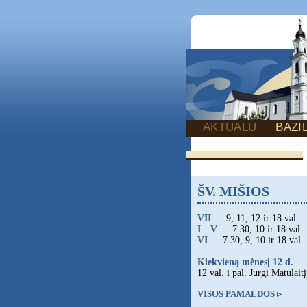
AKTUALU
BAZI
ŠV. MIŠIOS
VII
— 9, 11, 12 ir 18 val.
I—V
— 7.30, 10 ir 18 val.
VI
— 7.30, 9, 10 ir 18 val.
Kiekvieną mėnesį 12 d.
12 val. į pal. Jurgį Matulaitį
VISOS PAMALDOS ▹