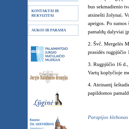
bus sekmadienio tv
KONTAKTAI IR
atsinešti žolynai.
REKVIZITAI
apeigos. Po sumos š
AUKOS IR PARAMA
pamaldų dalyviai įp
2. Švč. Mergelės M
prasidės rugpjūčio 1
3. Rugpjūčio 16 d.,
Vartų koplyčioje m
4. Ateinantį šeštad
papildomos pamald
Parapijos klebonas