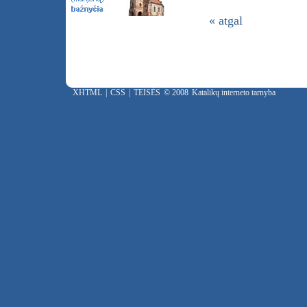
« atgal
XHTML
|
CSS
|
TEISĖS
© 2008
Katalikų interneto tarnyba