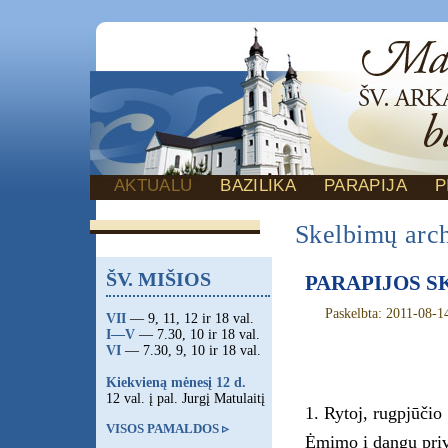
AKTUALU
BAZILIKA
PARAPIJA
P
Skelbimų arc
ŠV. MIŠIOS
PARAPIJOS SKE
Paskelbta: 2011-08-1
VII
— 9, 11, 12 ir 18 val.
I—V
— 7.30, 10 ir 18 val.
VI
— 7.30, 9, 10 ir 18 val.
Kiekvieną mėnesį 12 d.
12 val. į pal. Jurgį Matulaitį
1. Rytoj, rugpjūčio
VISOS PAMALDOS ▹
Ėmimo į dangų priv