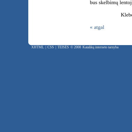
bus skelbimų lentoj
Kleb
« atgal
XHTML
|
CSS
|
TEISĖS
© 2008
Katalikų interneto tarnyba