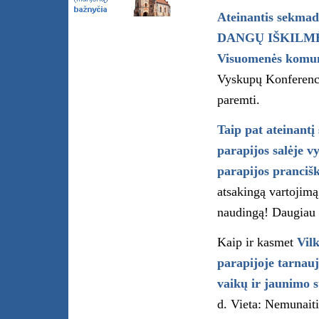
Ateinantis sekma
DANGŲ IŠKILM
Visuomenės komun
Vyskupų Konferencij
paremti.
Taip pat ateinantį
parapijos salėje
parapijos prancišk
atsakingą vartojim
naudingą! Daugiau 
Kaip ir kasmet
Vil
parapijoje tarnauj
vaikų ir jaunimo 
d. Vieta: Nemunait