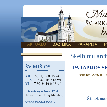
AKTUALU
BAZILIKA
PARAPIJA
P
Skelbimų arc
ŠV. MIŠIOS
PARAPIJOS SK
Paskelbta: 2026-05-0
VII
— 9, 11, 12 ir 18 val.
I—V
— 7.30, 10 ir 18 val.
VI
— 7.30, 9, 10 ir 18 val.
Kiekvieną mėnesį 12 d.
12 val. į pal. Jurgį Matulaitį
Šis sekmad
VISOS PAMALDOS ▹