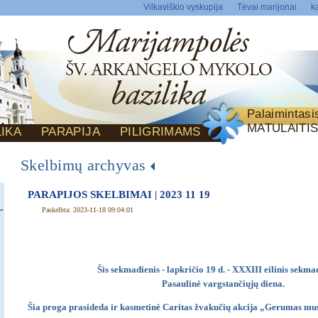
Vilkaviškio vyskupija
Tėvai marijonai
ka
Palaimintas
MATULAITI
LIKA
PARAPIJA
PILIGRIMAMS
Skelbimų archyvas
PARAPIJOS SKELBIMAI | 2023 11 19
Paskelbta: 2023-11-18 09:04:01
Šis sekmadienis - lapkričio 19 d. - XXXIII eilinis sekmad
Pasaulinė vargstančiųjų diena.
Šia proga prasideda ir kasmetinė Caritas žvakučių akcija „Gerumas mus 