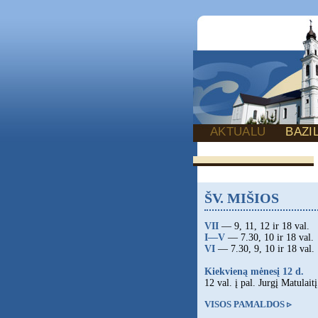
AKTUALU
BAZI
ŠV. MIŠIOS
VII
— 9, 11, 12 ir 18 val.
I—V
— 7.30, 10 ir 18 val.
VI
— 7.30, 9, 10 ir 18 val.
Kiekvieną mėnesį 12 d.
12 val. į pal. Jurgį Matulaitį
VISOS PAMALDOS ▹