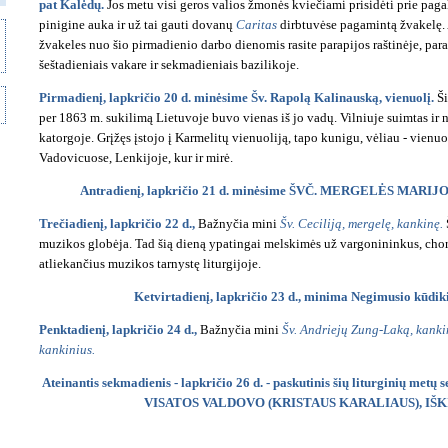
pat Kalėdų.
Jos metu visi geros valios žmonės kviečiami prisidėti prie pag
pinigine auka ir už tai gauti dovanų
Caritas
dirbtuvėse pagamintą žvakelę. 
žvakeles nuo šio pirmadienio darbo dienomis rasite parapijos raštinėje, par
šeštadieniais vakare ir sekmadieniais bazilikoje.
Pirmadienį, lapkričio 20 d. minėsime
Šv. Rapolą Kalinauską, vienuolį.
Ši
per 1863 m. sukilimą Lietuvoje buvo vienas iš jo vadų. Vilniuje suimtas ir 
katorgoje. Grįžęs įstojo į Karmelitų vienuoliją, tapo kunigu, vėliau - vien
Vadovicuose, Lenkijoje, kur ir mirė.
Antradienį, lapkričio 21 d. minėsime ŠVČ. MERGELĖS MARI
Trečiadienį, lapkričio 22 d.,
Bažnyčia mini
Šv. Ceciliją, mergelę, kankinę.
muzikos globėja. Tad šią dieną ypatingai melskimės už vargonininkus, choris
atliekančius muzikos tarnystę liturgijoje.
Ketvirtadienį, lapkričio 23 d., minima Negimusio kūdik
Penktadienį, lapkričio 24 d.,
Bažnyčia mini
Šv. Andriejų Zung-Laką, kankin
kankinius.
Ateinantis sekmadienis - lapkričio 26 d. - paskutinis šių liturginių met
VISATOS VALDOVO (KRISTAUS KARALIAUS), IŠK