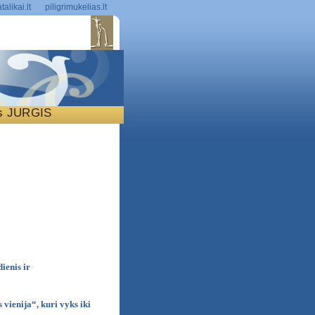
talikai.lt
piligrimukelias.lt
is JURGIS
S
ienis ir
vienija“, kuri vyks iki