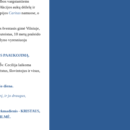
albos vargstantiems
Akcijos aukų dėželę ir
apijos
Caritas
namuose, o
s šventasis gimė Vilniuje,
nuteistas, 10 metų praleido
uolyno vyresniuoju
JOS PAAUKOJIMĄ.
Šv. Cecilija laikoma
tus, šlovintojus ir visus,
io diena.
į, ir jo draugus,
ų sekmadienis - KRISTAUS,
ILMĖ.