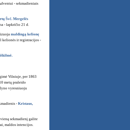
 Adventui - sekmadieniais
artų Švč. Mergelės
a - lapkričio 21 d.
nizuoja
maldingą kelionę
kelionės ir registracijos -
iškilmė.
 gimė Vilniuje, per 1863
 10 metų praleido
uolyno vyresniuoju
ekmadienis -
Kristaus,
vieną sekmadienį galite
rai, maldos intencijos.