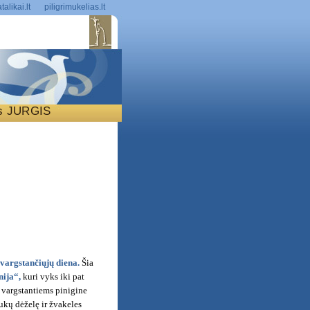
talikai.lt
piligrimukelias.lt
is JURGIS
S
 vargstančiųjų diena.
Šia
ija“,
kuri vyks iki pat
s vargstantiems pinigine
ukų dėželę ir žvakeles