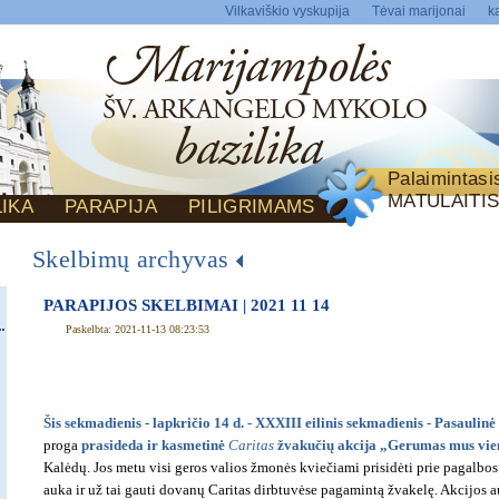
Vilkaviškio vyskupija
Tėvai marijonai
ka
Palaimintas
MATULAITI
LIKA
PARAPIJA
PILIGRIMAMS
Skelbimų archyvas
PARAPIJOS SKELBIMAI | 2021 11 14
Paskelbta: 2021-11-13 08:23:53
Šis sekmadienis - lapkričio 14 d. - XXXIII eilinis sekmadienis - Pasaulinė
proga
prasideda ir kasmetinė
Caritas
žvakučių akcija „Gerumas mus vien
Kalėdų. Jos metu visi geros valios žmonės kviečiami prisidėti prie pagalbo
auka ir už tai gauti dovanų Caritas dirbtuvėse pagamintą žvakelę. Akcijos a