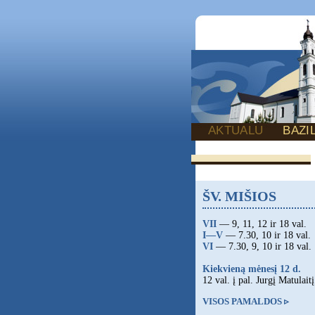
AKTUALU
BAZI
ŠV. MIŠIOS
VII
— 9, 11, 12 ir 18 val.
I—V
— 7.30, 10 ir 18 val.
VI
— 7.30, 9, 10 ir 18 val.
Kiekvieną mėnesį 12 d.
12 val. į pal. Jurgį Matulaitį
VISOS PAMALDOS ▹