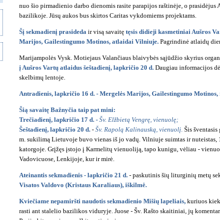
nuo šio pirmadienio darbo dienomis rasite parapijos raštinėje, o prasidėjus
bazilikoje. Jūsų aukos bus skirtos Caritas vykdomiems projektams.
Šį sekmadienį prasideda
ir visą savaitę
tęsis didieji kasmetiniai Aušros V
Marijos, Gailestingumo Motinos, atlaidai Vilniuje.
Pagrindinė atlaidų dien
Marijampolės Vysk. Motiejaus Valančiaus blaivybės sąjūdžio skyrius orga
į Aušros Vartų atlaidus šeštadienį, lapkričio 20 d.
Daugiau informacijos dėl 
skelbimų lentoje.
Antradienis, lapkričio 16 d. - Mergelės Marijos, Gailestingumo Motinos, 
Šią savaitę Bažnyčia taip pat mini:
Trečiadienį, lapkričio 17 d. -
Šv. Elžbietą Vengrę, vienuolę;
Šeštadienį, lapkričio 20 d.
-
Šv. Rapolą Kalinauską, vienuolį.
Šis šventasis
m. sukilimą Lietuvoje buvo vienas iš jo vadų. Vilniuje suimtas ir nuteistas,
katorgoje. Grįžęs įstojo į Karmelitų vienuoliją, tapo kunigu, vėliau - vien
Vadovicuose, Lenkijoje, kur ir mirė.
Ateinantis sekmadienis - lapkričio 21 d.
- paskutinis šių liturginių metų s
Visatos Valdovo (Kristaus Karaliaus), iškilmė.
Kviečiame nepamiršti naudotis sekmadienio Mišių lapeliais,
kuriuos kiek
rasti ant stalelio bazilikos viduryje. Juose - Šv. Rašto skaitiniai, jų komenta