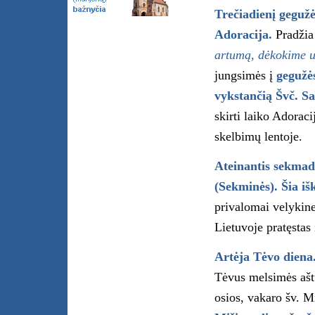
Trečiadienį gegužė
Adoracija.
Pradžia 
artumą, dėkokime u
jungsimės į
gegužės
vykstančią Švč. S
skirti laiko Adorac
skelbimų lentoje.
Ateinantis sekmadi
(Sekminės). Šia iš
privalomai velykine
Lietuvoje pratęstas 
Artėja Tėvo diena
Tėvus melsimės aštu
osios, vakaro šv. 