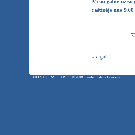
Mišių galite užrašy
raštinėje nuo 9.00 
Klebonas: Ku
« atgal
XHTML
|
CSS
|
TEISĖS
© 2008
Katalikų interneto tarnyba