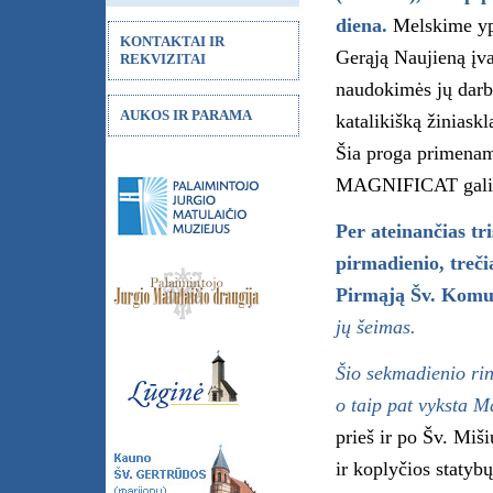
diena.
Melskime ypa
KONTAKTAI IR
Gerąją Naujieną įv
REKVIZITAI
naudokimės jų darb
AUKOS IR PARAMA
katalikišką žiniask
Šia proga primename
MAGNIFICAT galite 
Per ateinančias tr
pirmadienio, treči
Pirmąją Šv. Komu
jų šeimas.
Šio sekmadienio rin
o taip pat vyksta 
prieš ir po Šv. Miš
ir koplyčios statyb