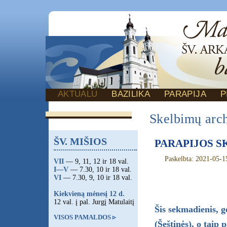
AKTUALU
BAZILIKA
PARAPIJA
P
Skelbimų arc
ŠV. MIŠIOS
PARAPIJOS SK
Paskelbta: 2021-05-1
VII
— 9, 11, 12 ir 18 val.
I—V
— 7.30, 10 ir 18 val.
VI
— 7.30, 9, 10 ir 18 val.
Kiekvieną mėnesį 12 d.
12 val. į pal. Jurgį Matulaitį
Šis sekmadienis, g
VISOS PAMALDOS ▹
(Šeštinės), o tai