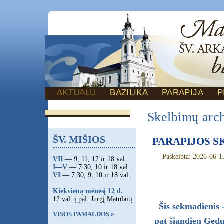
AKTUALU
BAZILIKA
PARAPIJA
P
Skelbimų arc
ŠV. MIŠIOS
PARAPIJOS SK
Paskelbta: 2026-06-1
VII
— 9, 11, 12 ir 18 val.
I—V
— 7.30, 10 ir 18 val.
VI
— 7.30, 9, 10 ir 18 val.
Kiekvieną mėnesį 12 d.
12 val. į pal. Jurgį Matulaitį
Šis sekmadienis
VISOS PAMALDOS ▹
pat šiandien Gedul