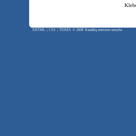
Kleb
XHTML
|
CSS
|
TEISĖS
© 2008
Katalikų interneto tarnyba