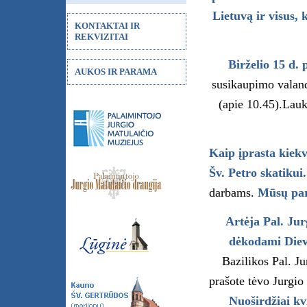
Lietuvą ir visus, 
KONTAKTAI IR
REKVIZITAI
Birželio 15 d. 
AUKOS IR PARAMA
susikaupimo valand
(apie 10.45).Lauk
Kaip įprasta kiek
Šv. Petro skatikui.
darbams.
Mūsų para
Artėja Pal. Ju
dėkodami Dievu
Bazilikos Pal. Ju
prašote tėvo Jurgio 
Nuoširdžiai kvi