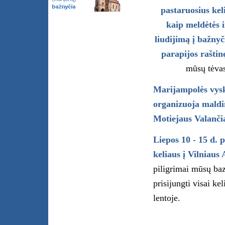
pastaruosius kel
kaip meldėtės i
liudijimą į bažnyč
parapijos rašti
mūsų tėvas
Marijampolės vysk.
organizuoja maldi
Motiejaus Valančia
Liepos 10 - 15 d. 
keliaus į Vilniaus
piligrimai mūsų bazi
prisijungti visai ke
lentoje.