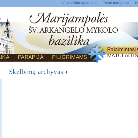
Vilkaviškio vyskupija
Tėvai marijonai
ka
Palaimintas
MATULAITI
LIKA
PARAPIJA
PILIGRIMAMS
Skelbimų archyvas