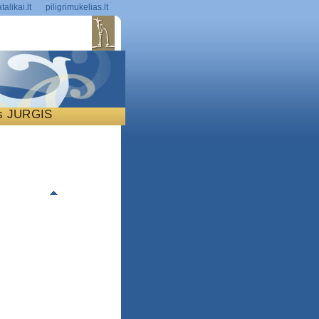
talikai.lt
piligrimukelias.lt
is JURGIS
S