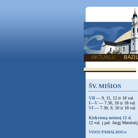
AKTUALU
BAZI
ŠV. MIŠIOS
VII
— 9, 11, 12 ir 18 val.
I—V
— 7.30, 10 ir 18 val.
VI
— 7.30, 9, 10 ir 18 val.
Kiekvieną mėnesį 12 d.
12 val. į pal. Jurgį Matulaitį
VISOS PAMALDOS ▹