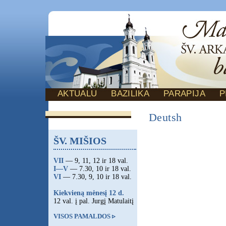
AKTUALU
BAZILIKA
PARAPIJA
P
Deutsh
ŠV. MIŠIOS
VII
— 9, 11, 12 ir 18 val.
I—V
— 7.30, 10 ir 18 val.
VI
— 7.30, 9, 10 ir 18 val.
Kiekvieną mėnesį 12 d.
12 val. į pal. Jurgį Matulaitį
VISOS PAMALDOS ▹