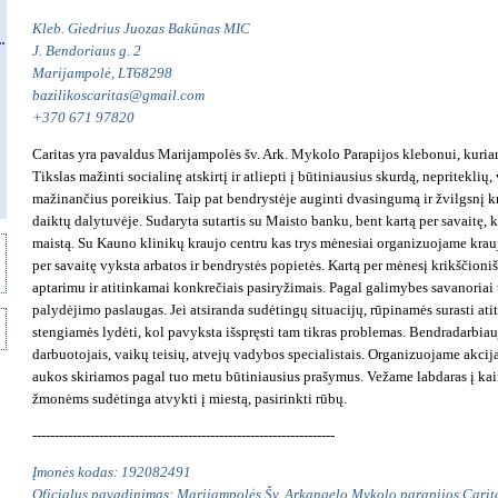
Kleb. Giedrius Juozas Bakūnas MIC
J. Bendoriaus g. 2
Marijampolė, LT68298
bazilikoscaritas@gmail.com
+370 671 97820
Caritas yra pavaldus Marijampolės šv. Ark. Mykolo Parapijos klebonui, kuri
Tikslas mažinti socialinę atskirtį ir atliepti į būtiniausius skurdą, nepritekli
mažinančius poreikius. Taip pat bendrystėje auginti dvasingumą ir žvilgsnį k
daiktų dalytuvėje. Sudaryta sutartis su Maisto banku, bent kartą per savaitę, k
maistą. Su Kauno klinikų kraujo centru kas trys mėnesiai organizuojame krauj
per savaitę vyksta arbatos ir bendrystės popietės. Kartą per mėnesį krikščioni
aptarimu ir atitinkamai konkrečiais pasiryžimais. Pagal galimybes savanoriai
palydėjimo paslaugas. Jei atsiranda sudėtingų situacijų, rūpinamės surasti ati
stengiamės lydėti, kol pavyksta išspręsti tam tikras problemas. Bendradarbiau
darbuotojais, vaikų teisių, atvejų vadybos specialistais. Organizuojame akcij
aukos skiriamos pagal tuo metu būtiniausius prašymus. Vežame labdaras į k
žmonėms sudėtinga atvykti į miestą, pasirinkti rūbų.
--------------------------------------------------------------------
Įmonės kodas: 192082491
Oficialus pavadinimas: Marijampolės Šv. Arkangelo Mykolo parapijos Carit