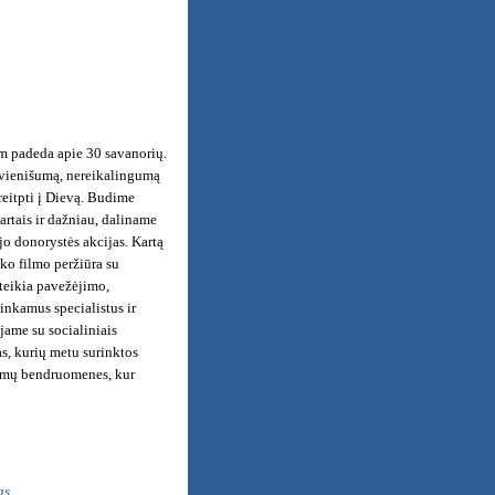
am padeda apie 30 savanorių.
ų, vienišumą, nereikalingumą
reitpti į Dievą. Budime
artais ir dažniau, daliname
o donorystės akcijas. Kartą
ško filmo peržiūra su
 teikia pavežėjimo,
tinkamus specialistus ir
jame su socialiniais
as, kurių metu surinktos
aimų bendruomenes, kur
as