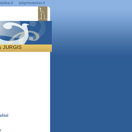
talikai.lt
piligrimukelias.lt
is JURGIS
S
aliai
s