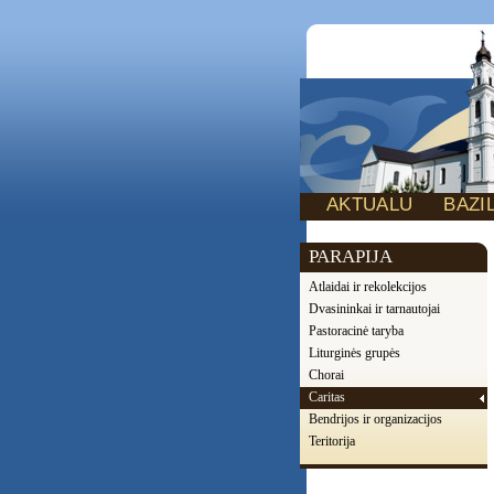
AKTUALU
BAZI
PARAPIJA
Atlaidai ir rekolekcijos
Dvasininkai ir tarnautojai
Pastoracinė taryba
Liturginės grupės
Chorai
Caritas
Bendrijos ir organizacijos
Teritorija