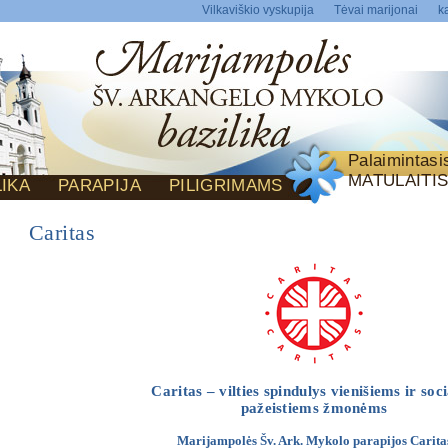
Vilkaviškio vyskupija
Tėvai marijonai
ka
Palaimintas
MATULAITI
LIKA
PARAPIJA
PILIGRIMAMS
Caritas
Caritas – vilties spindulys vienišiems ir soci
pažeistiems žmonėms
Marijampolės Šv. Ark. Mykolo parapijos Carita