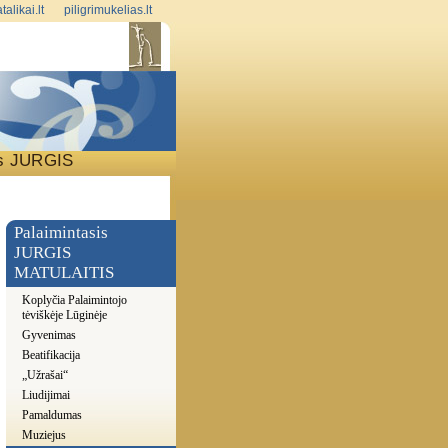
talikai.lt
piligrimukelias.lt
is JURGIS
S
Palaimintasis
JURGIS
MATULAITIS
Koplyčia Palaimintojo
tėviškėje Lūginėje
Gyvenimas
Beatifikacija
„Užrašai“
Liudijimai
Pamaldumas
Muziejus