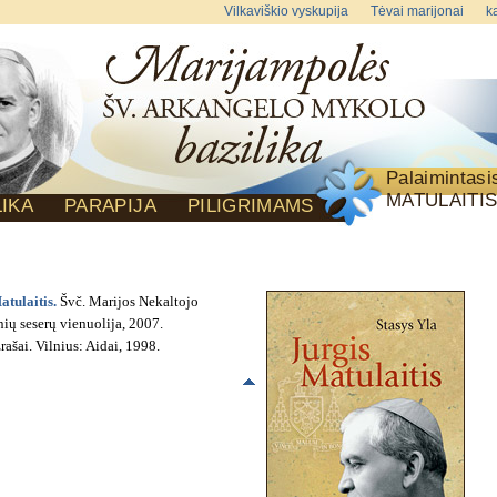
Vilkaviškio vyskupija
Tėvai marijonai
ka
Palaimintas
MATULAITI
LIKA
PARAPIJA
PILIGRIMAMS
atulaitis.
Švč. Marijos Nekaltojo
ių seserų vienuolija, 2007.
rašai. Vilnius: Aidai, 1998.